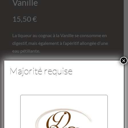
Vanille
15,50
€
La liqueur au cognac à la Vanille se consomme en
digestif, mais également à l’apéritif allongée d’une
eau pétillante.
×
quantité
Majorité requise
Ajouter au panier
de
Liqueur
au
Cognac
Description
à
la
Informations complémentaires
Vanille