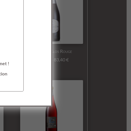
Délice du Clos Rouge
14,90
€
–
83,40
€
net !
tion