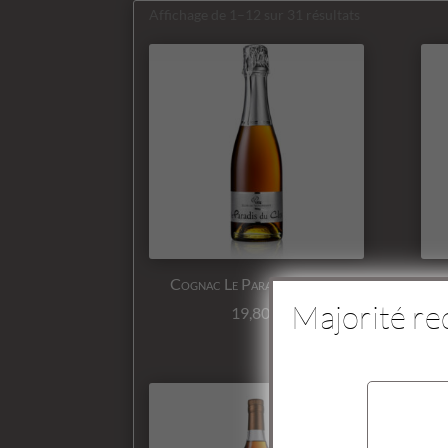
Affichage de 1–12 sur 31 résultats
Cognac Le Paradis du Clos
Majorité re
19,80
€