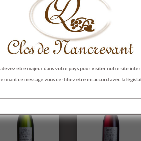
Cognac XO en carafe
Délice du Clos Blanc
97,00
€
14,90
€
–
83,40
€
 devez être majeur dans votre pays pour visiter notre site inter
fermant ce message vous certifiez être en accord avec la législa