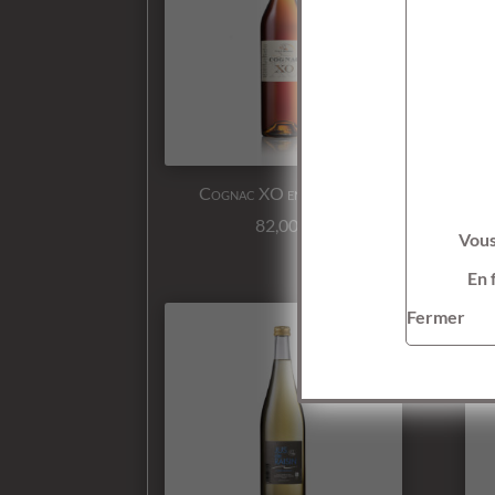
Cognac XO en bouteille
82,00
€
Vous
En 
Fermer