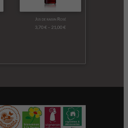
Jus de raisin Rosé
3,70
€
–
21,00
€