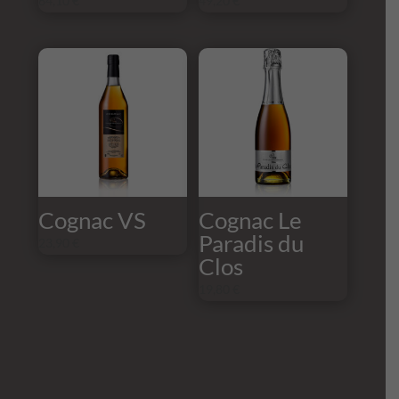
64,10
€
49,20
€
Cognac VS
Cognac Le
Paradis du
23,90
€
Clos
19,80
€