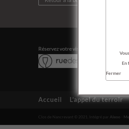
Réservez votre visite chez notre partena
Vous
En 
Fermer
Accueil
L’appel du terroir
Clos de Nancrevant © 2021. Intégré par
Aleoo
-
Me