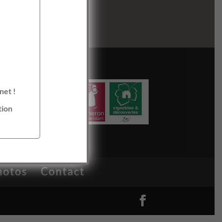
net !
tion
hotos
Contact