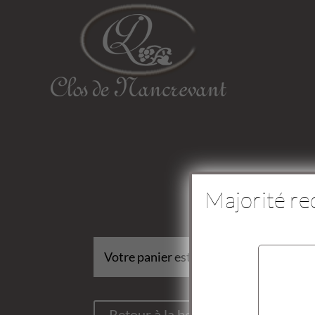
Majorité re
Votre panier est actuellement vide.
Retour à la boutique