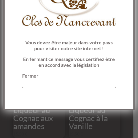
Contenance de : 50 cl
Alcool : 21% du volume
Produits similaires
Vous devez être majeur dans votre pays
pour visiter notre site internet !
En fermant ce message vous certifiez être
en accord avec la législation
Fermer
Liqueur au
Liqueur au
Cognac aux
Cognac à la
amandes
Vanille
15,50
€
15,50
€