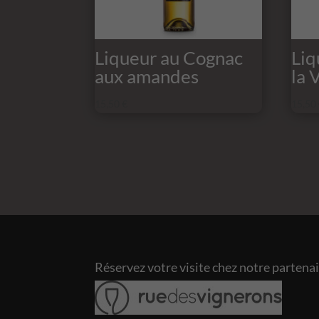
Liqueur au Cognac
Liq
aux amandes
la 
15,50
€
15,50
Réservez votre visite chez notre partena