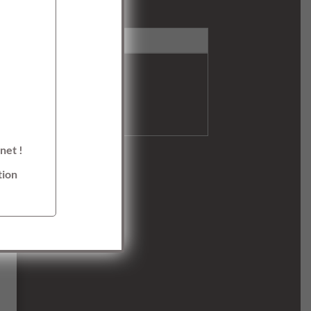
net !
tion