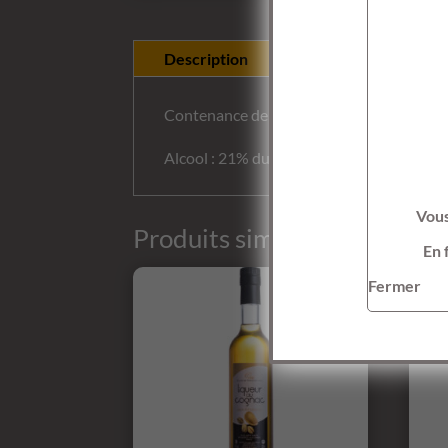
Description
Informations comp
Contenance de : 50 cl
Alcool : 21% du volume
Vous
Produits similaires
En 
Fermer