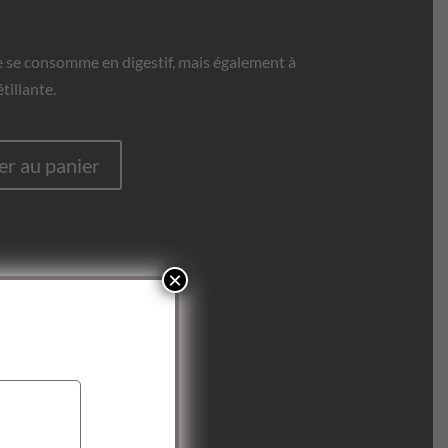
re se consomme en digestif, mais également à
tillante.
er au panier
×