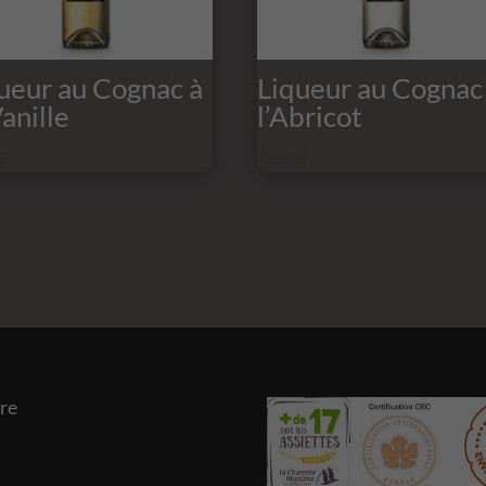
ueur au Cognac à
Liqueur au Cognac
Vanille
l’Abricot
€
15,50
€
ire