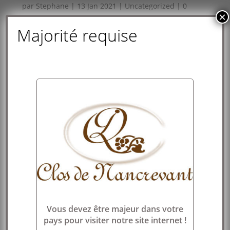
par
Stephane
|
13 Jan 2021
|
Uncategorized
|
0
×
commentaires
Majorité requise
Welcome to WordPress. This is your first post. Edit
or delete it, then start writing!
Poster le commentaire
Vous devez
vous connecter
pour publier un
commentaire.
Vous devez être majeur dans votre
pays pour visiter notre site internet !
Articles récents