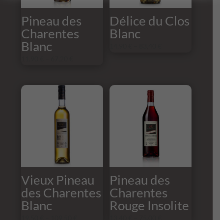
Pineau des
Délice du Clos
Charentes
Blanc
Blanc
14,90
€
–
83,40
€
11,90
€
–
67,20
€
Vieux Pineau
Pineau des
des Charentes
Charentes
Blanc
Rouge Insolite
19,50
€
–
109,50
€
13,40
€
–
75,00
€