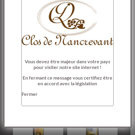
Charentes
Description
Rouge
Informations complémentaires
Contenance : 75 cl
Alcool : 17% du volume
Vous devez être majeur dans votre pays
pour visiter notre site internet !
En fermant ce message vous certifiez être
Produits similaires
en accord avec la législation
Fermer